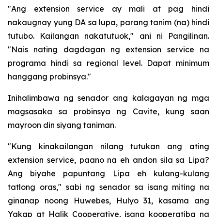
"Ang extension service ay mali at pag hindi
nakaugnay yung DA sa lupa, parang tanim (na) hindi
tutubo. Kailangan nakatutuok," ani ni Pangilinan.
"Nais nating dagdagan ng extension service na
programa hindi sa regional level. Dapat minimum
hanggang probinsya."
Inihalimbawa ng senador ang kalagayan ng mga
magsasaka sa probinsya ng Cavite, kung saan
mayroon din siyang taniman.
"Kung kinakailangan nilang tutukan ang ating
extension service, paano na eh andon sila sa Lipa?
Ang biyahe papuntang Lipa eh kulang-kulang
tatlong oras," sabi ng senador sa isang miting na
ginanap noong Huwebes, Hulyo 31, kasama ang
Yakap at Halik Cooperative, isang kooperatiba na